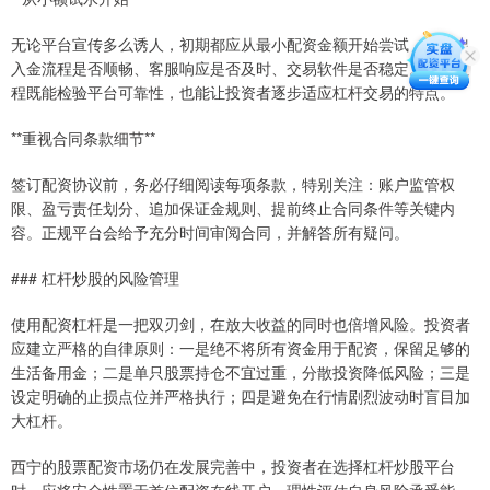
无论平台宣传多么诱人，初期都应从最小配资金额开始尝试，测试出
入金流程是否顺畅、客服响应是否及时、交易软件是否稳定。这个过
程既能检验平台可靠性，也能让投资者逐步适应杠杆交易的特点。
**重视合同条款细节**
签订配资协议前，务必仔细阅读每项条款，特别关注：账户监管权
限、盈亏责任划分、追加保证金规则、提前终止合同条件等关键内
容。正规平台会给予充分时间审阅合同，并解答所有疑问。
### 杠杆炒股的风险管理
使用配资杠杆是一把双刃剑，在放大收益的同时也倍增风险。投资者
应建立严格的自律原则：一是绝不将所有资金用于配资，保留足够的
生活备用金；二是单只股票持仓不宜过重，分散投资降低风险；三是
设定明确的止损点位并严格执行；四是避免在行情剧烈波动时盲目加
大杠杆。
西宁的股票配资市场仍在发展完善中，投资者在选择杠杆炒股平台